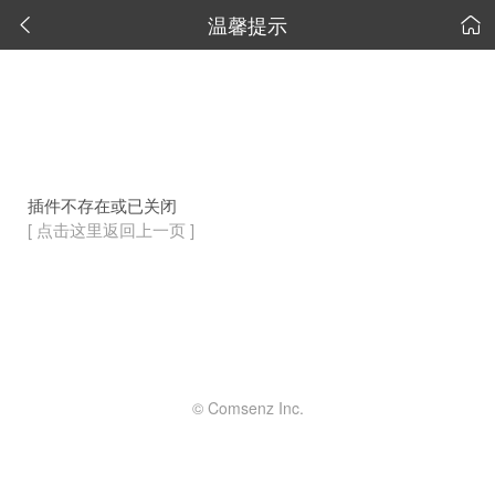
温馨提示


插件不存在或已关闭
[ 点击这里返回上一页 ]
© Comsenz Inc.