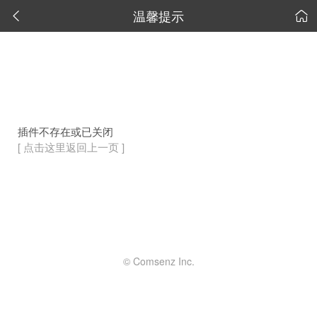
温馨提示


插件不存在或已关闭
[ 点击这里返回上一页 ]
© Comsenz Inc.